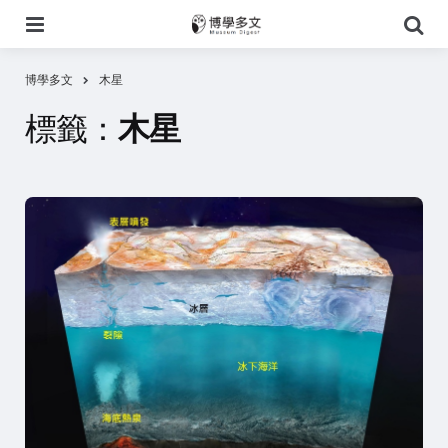
選
搜
單
尋
博學多文
木星
標籤：
木星