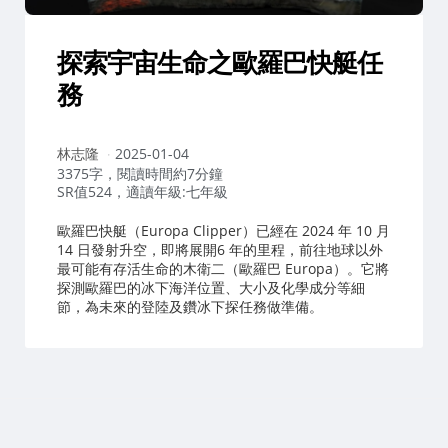
探索宇宙生命之歐羅巴快艇任
務
作
林志隆
2025-01-04
者：
3375字，閱讀時間約7分鐘
SR值524，適讀年級:七年級
歐羅巴快艇（Europa Clipper）已經在 2024 年 10 月
14 日發射升空，即將展開6 年的里程，前往地球以外
最可能有存活生命的木衛二（歐羅巴 Europa）。它將
探測歐羅巴的冰下海洋位置、大小及化學成分等細
節，為未來的登陸及鑽冰下探任務做準備。