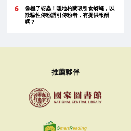
像極了蚜蟲！暖地杓蘭吸引食蚜蠅，以
欺騙性傳粉誘引傳粉者，有提供報酬
嗎？
推薦夥伴