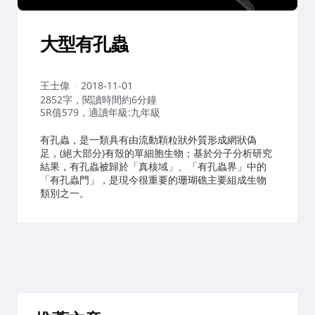
大型有孔蟲
作
王士偉
2018-11-01
者：
2852字，閱讀時間約6分鐘
SR值579，適讀年級:九年級
有孔蟲，是一類具有由流動顆粒狀外質形成網狀偽
足，(絕大部分)有殼的單細胞生物；基於分子分析研究
結果，有孔蟲被歸於「真核域」、「有孔蟲界」中的
「有孔蟲門」，是現今很重要的珊瑚礁主要組成生物
類別之一。