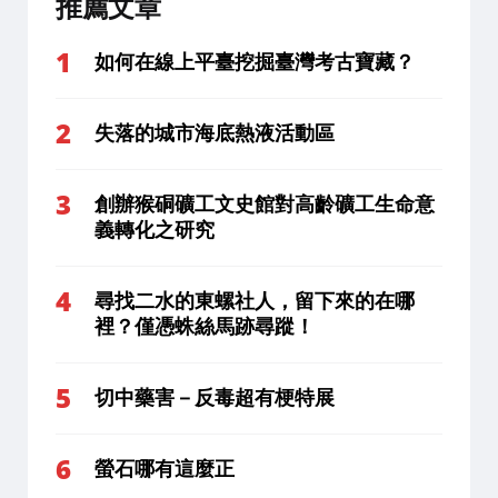
推薦文章
如何在線上平臺挖掘臺灣考古寶藏？
失落的城市海底熱液活動區
創辦猴硐礦工文史館對高齡礦工生命意
義轉化之研究
尋找二水的東螺社人，留下來的在哪
裡？僅憑蛛絲馬跡尋蹤！
切中藥害－反毒超有梗特展
螢石哪有這麼正