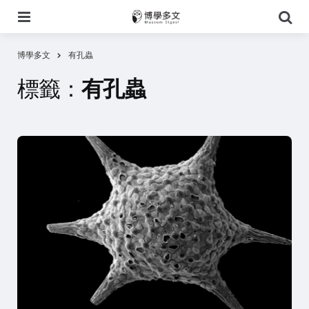
選
搜
單
尋
博學多文
有孔蟲
標籤：
有孔蟲