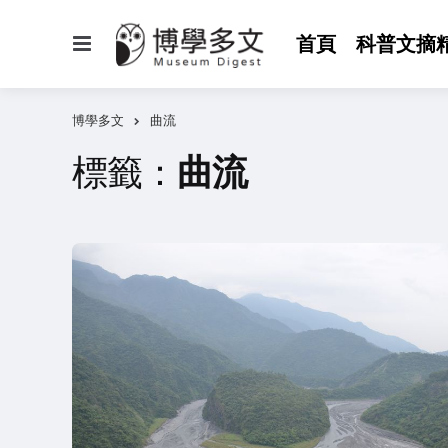
選
首頁
科普文摘
單
博學多文
曲流
標籤：
曲流