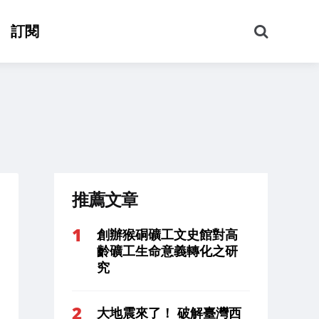
搜
訂閱
尋
推薦文章
創辦猴硐礦工文史館對高
齡礦工生命意義轉化之研
究
大地震來了！ 破解臺灣西