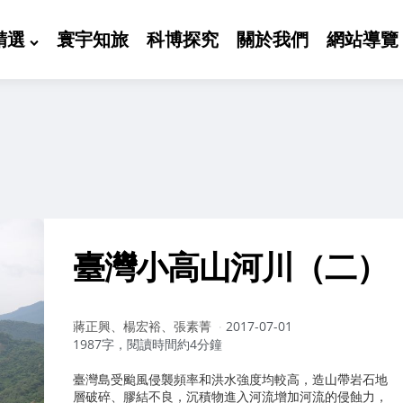
精選
寰宇知旅
科博探究
關於我們
網站導覽
臺灣小高山河川（二）
作
蔣正興、楊宏裕、張素菁
2017-07-01
者：
1987字，閱讀時間約4分鐘
臺灣島受颱風侵襲頻率和洪水強度均較高，造山帶岩石地
層破碎、膠結不良，沉積物進入河流增加河流的侵蝕力，