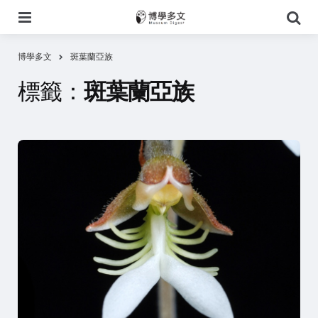
選
搜
單
尋
博學多文
斑葉蘭亞族
標籤：
斑葉蘭亞族