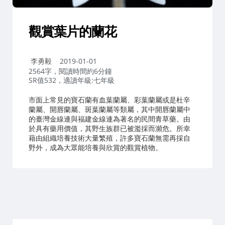
觀賞葉片的蘭花
作
李勇毅
2019-01-01
者：
2564字，閱讀時間約6分鐘
SR值532，適讀年級:七年級
市面上常見的寶石蘭有血葉蘭屬、彩葉蘭屬或是杜辛
蘭屬、開唇蘭屬、斑葉蘭屬等類屬，其中開唇蘭屬中
的臺灣金線連與福建金線連為著名的民間青草藥。由
於具有藥用價值，其野生族群已被濫採而瀕危。所幸
藉由組織培養技術大量繁殖，許多寶石蘭無需再採自
野外，成為大眾能培養與欣賞的觀賞植物。