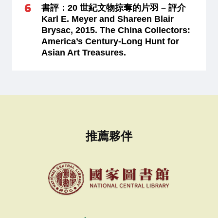
書評：20 世紀文物掠奪的片羽 – 評介
Karl E. Meyer and Shareen Blair
Brysac, 2015. The China Collectors:
America’s Century-Long Hunt for
Asian Art Treasures.
推薦夥伴