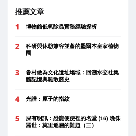
推薦文章
博物館低氧除蟲實務經驗探析
科研與休憩兼容並蓄的墨爾本皇家植物
園
眷村做為文化遺址場域：回溯水交社集
體記憶與離散歷史
光譜：原子的指紋
屎有明訊：恐龍便便裡的名堂 (16) 晚侏
羅世：莫里遜層的難題（三）