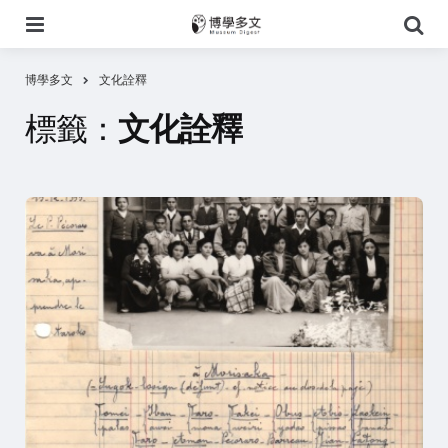
選
搜
單
尋
博學多文
文化詮釋
標籤：
文化詮釋