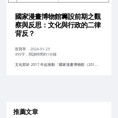
國家漫畫博物館籌設前期之觀
察與反思：文化與行政的二律
背反？
作
殷寶寧
2024-01-23
者：
495字，閱讀時間約1分鐘
文化部於 2017 年起推動「國家漫畫博物館（201...
推薦文章