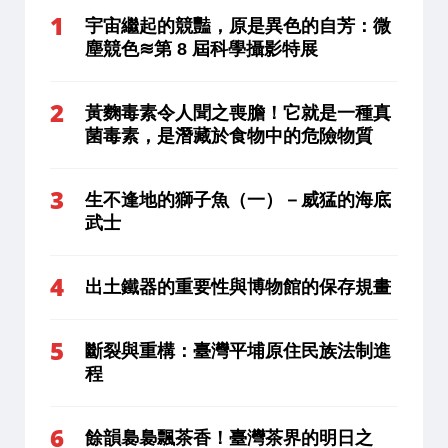
宇宙繼起的競豔，原是異色的自芳：微
塵競色≋第 8 屆科學攝影特展
黃麴毒素令人聞之喪膽！它就是一種真
菌毒素，是潛藏於食物中的危險物質
生不逢地的獅子魚（一）－威猛的海底
武士
出土鐵器的重要性與博物館的保存規畫
斷裂與重構：臺灣平埔原住民族法制進
程
餘韻裊裊飄茶香！臺灣茶界的明日之