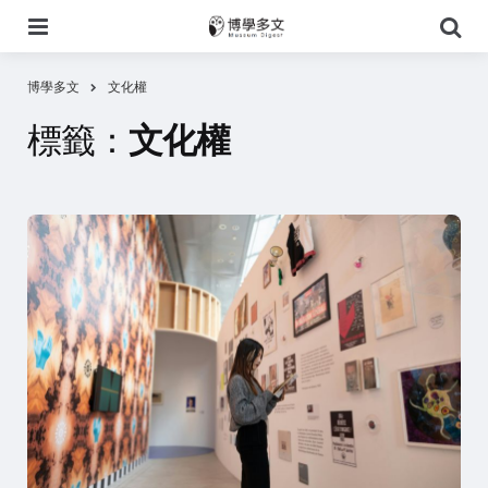
選
搜
單
尋
博學多文
文化權
標籤：
文化權