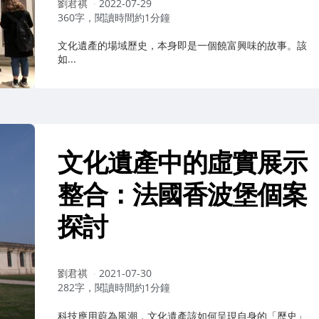
作
劉君祺
2022-07-29
者：
360字，閱讀時間約1分鐘
文化遺產的場域歷史，本身即是一個饒富興味的故事。該
如...
文化遺產中的虛實展示
整合：法國香波堡個案
探討
作
劉君祺
2021-07-30
者：
282字，閱讀時間約1分鐘
科技應用蔚為風潮，文化遺產該如何呈現自身的「歷史」