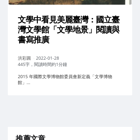
文學中看見美麗臺灣：國立臺
灣文學館「文學地景」閱讀與
書寫推廣
作
洪彩圓
2022-01-28
者：
445字，閱讀時間約1分鐘
2015 年國際文學博物館委員會新定義「文學博物
館」...
推薦文章