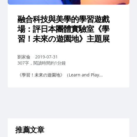
融合科技與美學的學習遊戲
場：評日本團體實驗室《學
習！未來の遊園地》主題展
作
劉家倫
2019-07-31
者：
307字，閱讀時間約1分鐘
《學習！未來の遊園地》（Learn and Play...
推薦文章