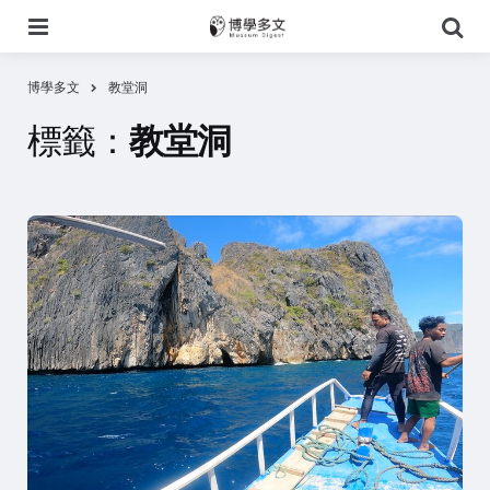
選
搜
單
尋
博學多文
教堂洞
標籤：
教堂洞