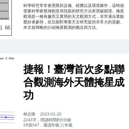
科學研究常常會受限於設備、經費以及環境條件，這時就
需要科學家發揮創意尋找新的研究方法來突破困境。掩星
觀測是一種有趣而又實用的天文觀測方式，非常適合業餘
愛好者參與，並且能對專業天文研究提供非常大的貢獻。
本文就簡略的介紹掩星觀測的概念與方法。
捷報！臺灣首次多點聯
合觀測海外天體掩星成
功
作
林志隆
2023-02-20
者：
2243字，閱讀時間約5分鐘
SR值547，適讀年級:八年級