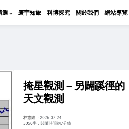
精選
寰宇知旅
科博探究
關於我們
網站導覽
掩星觀測 – 另闢蹊徑的
天文觀測
作
林志隆
2026-07-24
者：
3056字，閱讀時間約7分鐘