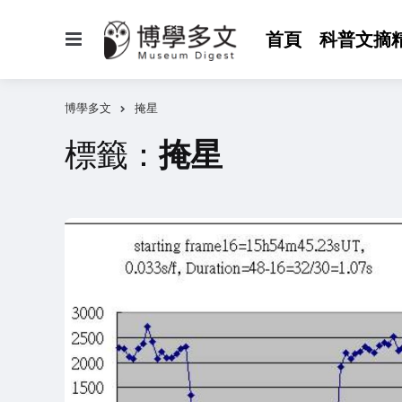
選
首頁
科普文摘
單
博學多文
掩星
標籤：
掩星