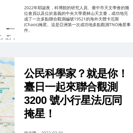
2022年耶誕夜，科博館的研究人員、臺中市天文學會的幾
位會員以及位於嘉義的中央大學鹿林山天文臺，成功地完
成了一次多點聯合觀測編號19521的海外天體卡厄斯
(Chaos)掩星。這是亞洲第一次成功地多點觀測TNO掩星事
件。
公民科學家？就是你！
臺日一起來聯合觀測
3200 號小行星法厄同
掩星！
作
林志隆
2022-02-01