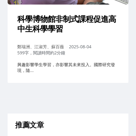
科學博物館非制式課程促進高
中生科學學習
作
鄭瑞洲、江淑芳、蘇百薇
2025-08-04
者：
599字，閱讀時間約2分鐘
興趣影響學生學習，亦影響其未來投入。國際研究發
現，隨...
推薦文章