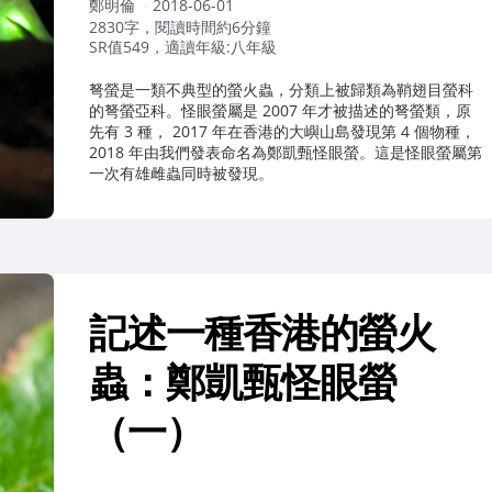
作
鄭明倫
2018-06-01
者：
2830字，閱讀時間約6分鐘
SR值549，適讀年級:八年級
弩螢是一類不典型的螢火蟲，分類上被歸類為鞘翅目螢科
的弩螢亞科。怪眼螢屬是 2007 年才被描述的弩螢類，原
先有 3 種， 2017 年在香港的大嶼山島發現第 4 個物種，
2018 年由我們發表命名為鄭凱甄怪眼螢。這是怪眼螢屬第
一次有雄雌蟲同時被發現。
記述一種香港的螢火
蟲：鄭凱甄怪眼螢
（一）