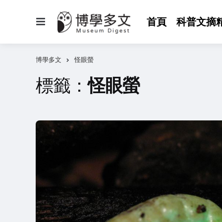
選
首頁
科普文摘
單
博學多文
怪眼螢
標籤：
怪眼螢