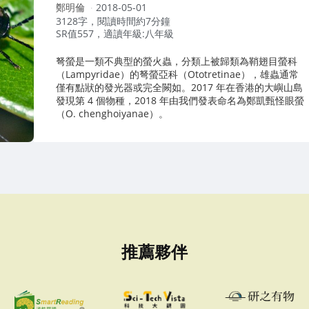
作
鄭明倫
2018-05-01
者：
3128字，閱讀時間約7分鐘
SR值557，適讀年級:八年級
弩螢是一類不典型的螢火蟲，分類上被歸類為鞘翅目螢科
（Lampyridae）的弩螢亞科（Ototretinae），雄蟲通常
僅有點狀的發光器或完全闕如。2017 年在香港的大嶼山島
發現第 4 個物種，2018 年由我們發表命名為鄭凱甄怪眼螢
（O. chenghoiyanae）。
推薦夥伴