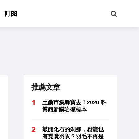
搜
訂閱
尋
推薦文章
土桑市集尋寶去！2020 科
博館新購岩礦標本
敲開化石的剎那，恐龍也
有霓裳羽衣？羽毛不再是