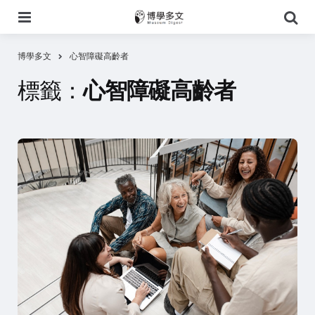
選
搜
單
尋
博學多文
心智障礙高齡者
標籤：
心智障礙高齡者