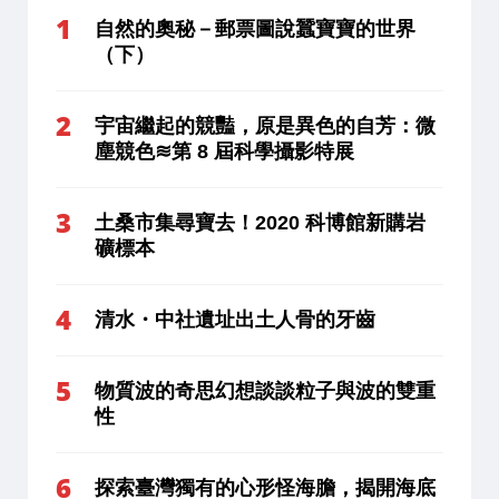
自然的奧秘－郵票圖說蠶寶寶的世界
（下）
宇宙繼起的競豔，原是異色的自芳：微
塵競色≋第 8 屆科學攝影特展
土桑市集尋寶去！2020 科博館新購岩
礦標本
清水・中社遺址出土人骨的牙齒
物質波的奇思幻想談談粒子與波的雙重
性
探索臺灣獨有的心形怪海膽，揭開海底