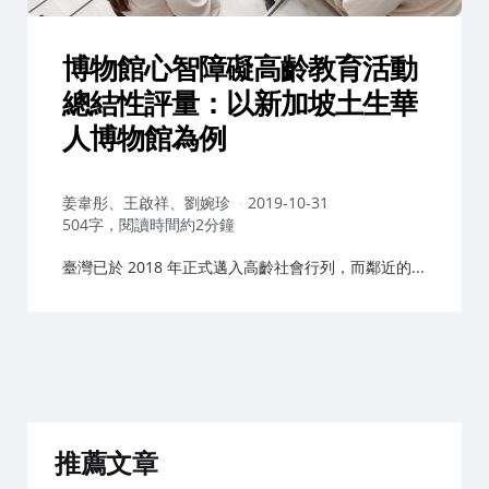
博物館心智障礙高齡教育活動
總結性評量：以新加坡土生華
人博物館為例
作
姜韋彤、王啟祥、劉婉珍
2019-10-31
者：
504字，閱讀時間約2分鐘
臺灣已於 2018 年正式邁入高齡社會行列，而鄰近的...
推薦文章