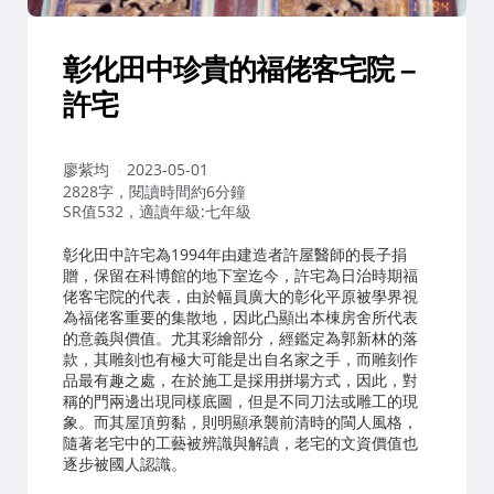
彰化田中珍貴的福佬客宅院 –
許宅
作
廖紫均
2023-05-01
者：
2828字，閱讀時間約6分鐘
SR值532，適讀年級:七年級
彰化田中許宅為1994年由建造者許屋醫師的長子捐
贈，保留在科博館的地下室迄今，許宅為日治時期福
佬客宅院的代表，由於幅員廣大的彰化平原被學界視
為福佬客重要的集散地，因此凸顯出本棟房舍所代表
的意義與價值。尤其彩繪部分，經鑑定為郭新林的落
款，其雕刻也有極大可能是出自名家之手，而雕刻作
品最有趣之處，在於施工是採用拼場方式，因此，對
稱的門兩邊出現同樣底圖，但是不同刀法或雕工的現
象。而其屋頂剪黏，則明顯承襲前清時的閩人風格，
隨著老宅中的工藝被辨識與解讀，老宅的文資價值也
逐步被國人認識。