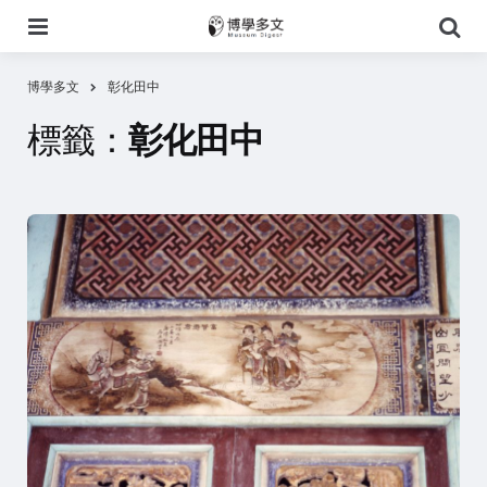
選
搜
單
尋
博學多文
彰化田中
標籤：
彰化田中