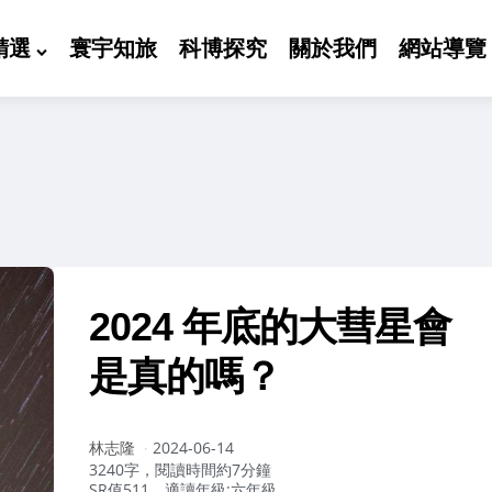
精選
寰宇知旅
科博探究
關於我們
網站導覽
2024 年底的大彗星會
是真的嗎？
作
林志隆
2024-06-14
者：
3240字，閱讀時間約7分鐘
SR值511，適讀年級:六年級