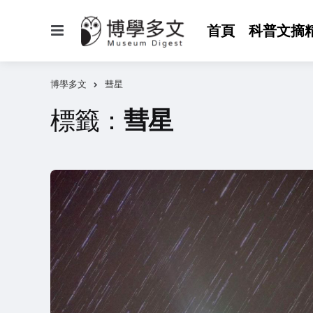
選
首頁
科普文摘
單
博學多文
彗星
標籤：
彗星