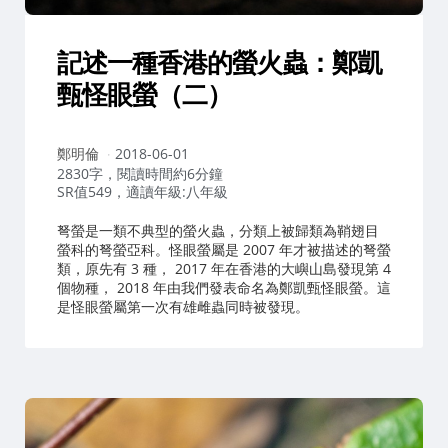
記述一種香港的螢火蟲：鄭凱
甄怪眼螢（二）
作
鄭明倫
2018-06-01
者：
2830字，閱讀時間約6分鐘
SR值549，適讀年級:八年級
弩螢是一類不典型的螢火蟲，分類上被歸類為鞘翅目
螢科的弩螢亞科。怪眼螢屬是 2007 年才被描述的弩螢
類，原先有 3 種， 2017 年在香港的大嶼山島發現第 4
個物種， 2018 年由我們發表命名為鄭凱甄怪眼螢。這
是怪眼螢屬第一次有雄雌蟲同時被發現。