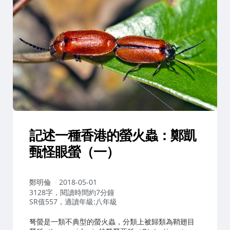
記述一種香港的螢火蟲：鄭凱
甄怪眼螢（一）
作
鄭明倫
2018-05-01
者：
3128字，閱讀時間約7分鐘
SR值557，適讀年級:八年級
弩螢是一類不典型的螢火蟲，分類上被歸類為鞘翅目