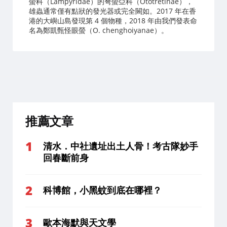
螢科（Lampyridae）的弩螢亞科（Ototretinae），
雄蟲通常僅有點狀的發光器或完全闕如。2017 年在香
港的大嶼山島發現第 4 個物種，2018 年由我們發表命
名為鄭凱甄怪眼螢（O. chenghoiyanae）。
推薦文章
清水．中社遺址出土人骨！考古隊妙手
回春斷前身
科博館，小黑蚊到底在哪裡？
歐本海默與天文學