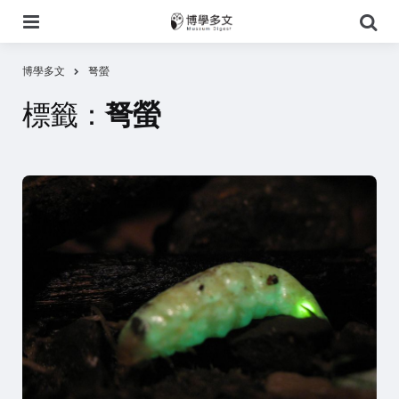
選
搜
單
尋
博學多文
弩螢
標籤：
弩螢