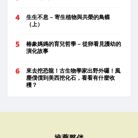
生生不息 – 寄生植物與共榮的鳥蝶
（上）
椿象媽媽的育兒哲學 – 從卵看見護幼的
演化故事
來去挖恐龍！古生物學家出野外囉！風
塵僕僕到美西挖化石，看看有什麼收
穫？
推薦夥伴