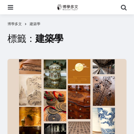
選
搜
單
尋
博學多文
建築學
標籤：
建築學