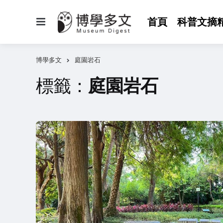
選
首頁
科普文摘
單
博學多文
庭園岩石
標籤：
庭園岩石