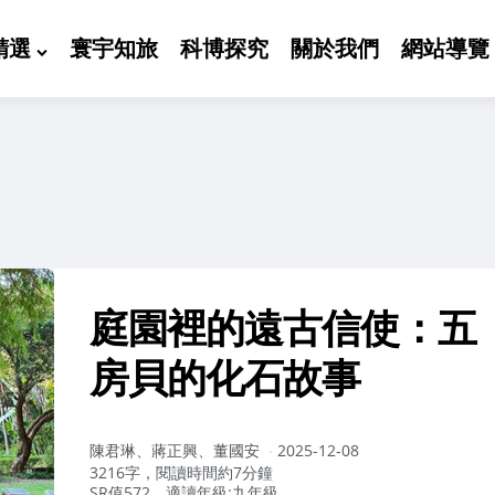
精選
寰宇知旅
科博探究
關於我們
網站導覽
庭園裡的遠古信使：五
房貝的化石故事
作
陳君琳、蔣正興、董國安
2025-12-08
者：
3216字，閱讀時間約7分鐘
SR值572，適讀年級:九年級