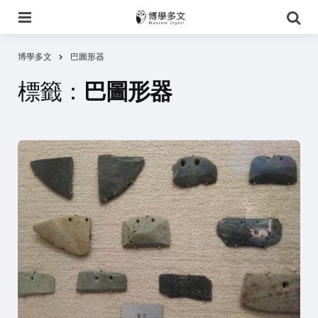
選
搜
單
尋
博學多文
巴圖形器
標籤：
巴圖形器