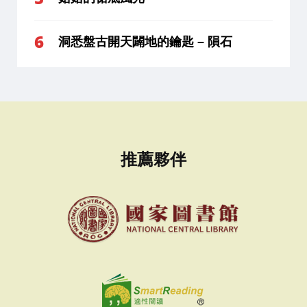
洞悉盤古開天闢地的鑰匙 – 隕石
推薦夥伴