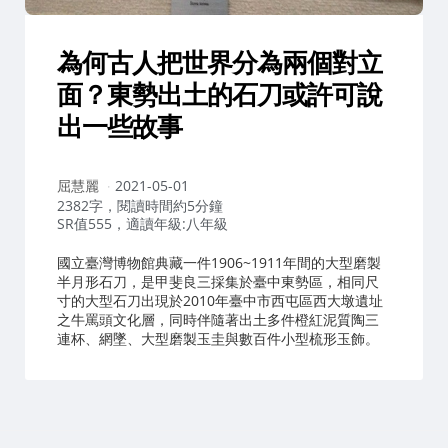
為何古人把世界分為兩個對立
面？東勢出土的石刀或許可說
出一些故事
作
屈慧麗
2021-05-01
者：
2382字，閱讀時間約5分鐘
SR值555，適讀年級:八年級
國立臺灣博物館典藏一件1906~1911年間的大型磨製
半月形石刀，是甲斐良三採集於臺中東勢區，相同尺
寸的大型石刀出現於2010年臺中市西屯區西大墩遺址
之牛罵頭文化層，同時伴隨著出土多件橙紅泥質陶三
連杯、網墜、大型磨製玉圭與數百件小型梳形玉飾。