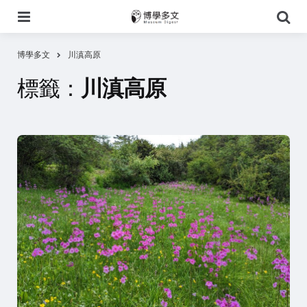
選
搜
單
尋
博學多文
川滇高原
標籤：
川滇高原