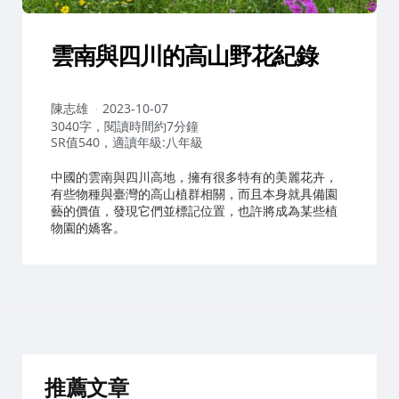
雲南與四川的高山野花紀錄
作
陳志雄
2023-10-07
者：
3040字，閱讀時間約7分鐘
SR值540，適讀年級:八年級
中國的雲南與四川高地，擁有很多特有的美麗花卉，
有些物種與臺灣的高山植群相關，而且本身就具備園
藝的價值，發現它們並標記位置，也許將成為某些植
物園的嬌客。
推薦文章