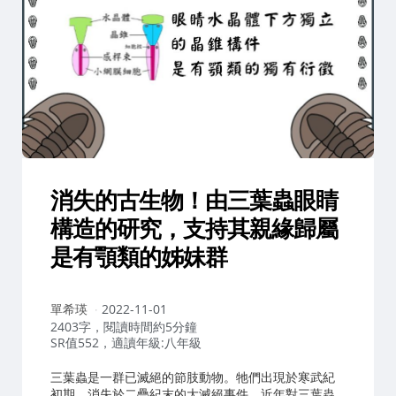
消失的古生物！由三葉蟲眼睛
構造的研究，支持其親緣歸屬
是有顎類的姊妹群
作
單希瑛
2022-11-01
者：
2403字，閱讀時間約5分鐘
SR值552，適讀年級:八年級
三葉蟲是一群已滅絕的節肢動物。牠們出現於寒武紀
初期，消失於二疊紀末的大滅絕事件。近年對三葉蟲