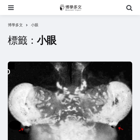
選
搜
單
尋
博學多文
小眼
標籤：
小眼