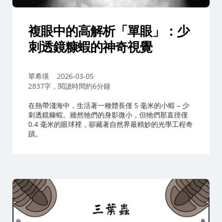
複眼中的高解析「單眼」：少
刺透鏡糠蝦的神奇視覺
作
單希瑛
2026-03-05
者：
2837字，閱讀時間約6分鐘
在熱帶淺海中，生活著一種體長僅 5 毫米的小蝦 – 少
刺透鏡糠蝦。雖然牠們的身影微小，但牠們那直徑僅
0.4 毫米的眼球裡，卻藏著自然界最精妙的光學工程奇
蹟。