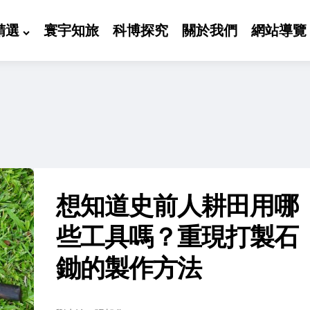
精選
寰宇知旅
科博探究
關於我們
網站導覽
想知道史前人耕田用哪
些工具嗎？重現打製石
鋤的製作方法