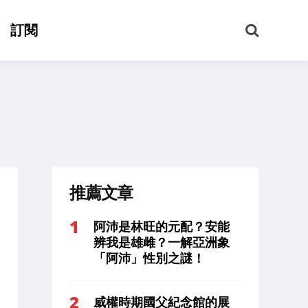
搜
訂閱
尋
推薦文章
阿沛是林旺的元配？安能
辨我是雄雌？一解亞洲象
「阿沛」性別之謎！
威權時期國父紀念館的展