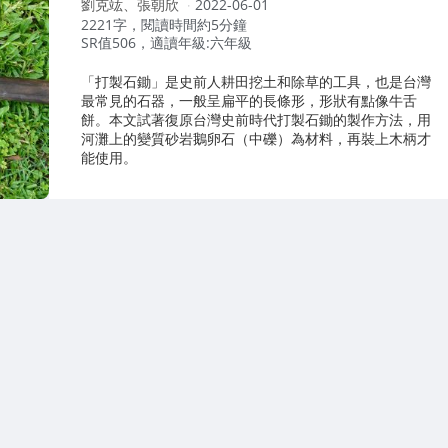
作
劉克竑、張朝欣
2022-06-01
者：
2221字，閱讀時間約5分鐘
SR值506，適讀年級:六年級
「打製石鋤」是史前人耕田挖土和除草的工具，也是台灣
最常見的石器，一般呈扁平的長條形，形狀有點像牛舌
餅。本文試著復原台灣史前時代打製石鋤的製作方法，用
河灘上的變質砂岩鵝卵石（中礫）為材料，再裝上木柄才
能使用。