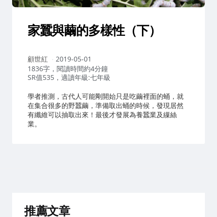
家蠶與繭的多樣性（下）
作
顧世紅
2019-05-01
者：
1836字，閱讀時間約4分鐘
SR值535，適讀年級:七年級
學者推測，古代人可能剛開始只是吃繭裡面的蛹，就
在集合很多的野蠶繭，準備取出蛹的時候，發現居然
有纖維可以抽取出來！最後才發展為養蠶業及繅絲
業。
推薦文章