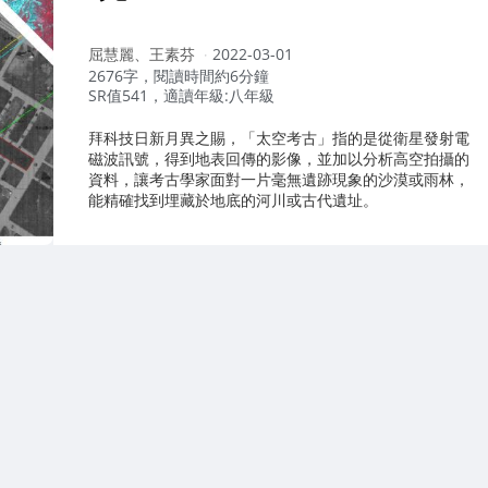
作
屈慧麗、王素芬
2022-03-01
者：
2676字，閱讀時間約6分鐘
SR值541，適讀年級:八年級
拜科技日新月異之賜，「太空考古」指的是從衛星發射電
磁波訊號，得到地表回傳的影像，並加以分析高空拍攝的
資料，讓考古學家面對一片毫無遺跡現象的沙漠或雨林，
能精確找到埋藏於地底的河川或古代遺址。