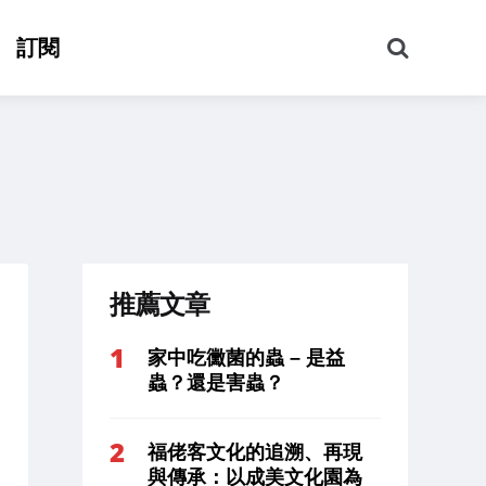
搜
訂閱
尋
推薦文章
家中吃黴菌的蟲 – 是益
蟲？還是害蟲？
福佬客文化的追溯、再現
與傳承：以成美文化園為