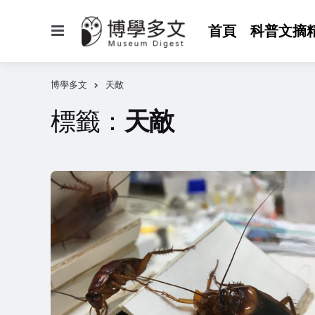
選
首頁
科普文摘
單
博學多文
天敵
標籤：
天敵