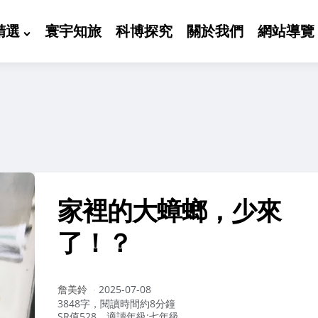
精選
寰宇知旅
科博探究
關於我們
網站導覽
家裡的大蟑螂，少來
了！？
作
詹美鈴
2025-07-08
者：
3848字，閱讀時間約8分鐘
SR值528，適讀年級:七年級