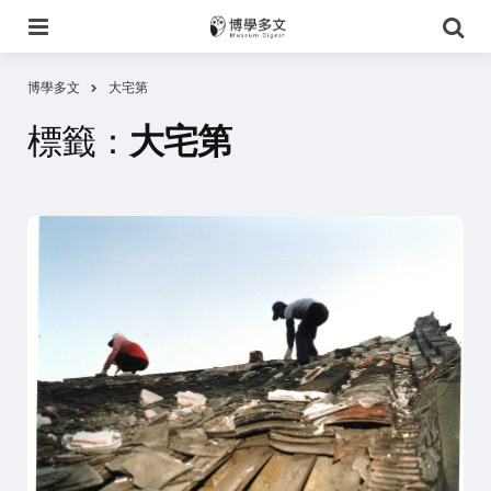
選
搜
單
尋
博學多文
大宅第
標籤：
大宅第