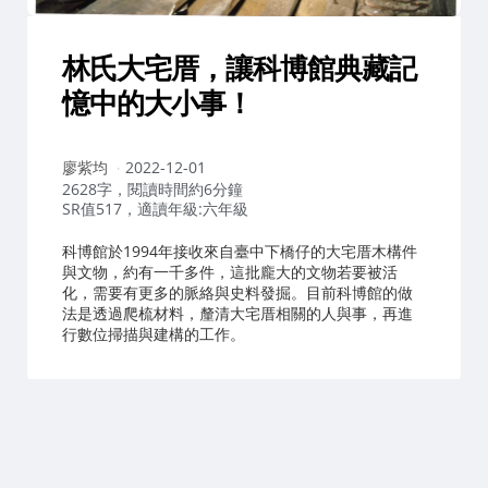
林氏大宅厝，讓科博館典藏記
憶中的大小事！
作
廖紫均
2022-12-01
者：
2628字，閱讀時間約6分鐘
SR值517，適讀年級:六年級
科博館於1994年接收來自臺中下橋仔的大宅厝木構件
與文物，約有一千多件，這批龐大的文物若要被活
化，需要有更多的脈絡與史料發掘。目前科博館的做
法是透過爬梳材料，釐清大宅厝相關的人與事，再進
行數位掃描與建構的工作。