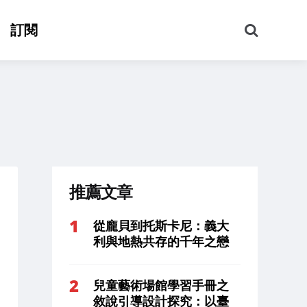
搜
訂閱
尋
推薦文章
從龐貝到托斯卡尼：義大
利與地熱共存的千年之戀
兒童藝術場館學習手冊之
敘說引導設計探究：以臺