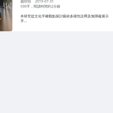
作
趙欣怡
2019-07-31
者：
590字，閱讀時間約2分鐘
本研究從文化平權觀點探討藝術多樣性詮釋及無障礙展示
手...