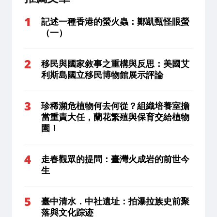
記述一種香港的螢火蟲：鄭凱甄怪眼螢
（一）
移民與國家敘事之重構與反思：美國艾
利斯島國立移民博物館展示評論
珍稀瀕危植物何去何從？組織培養室擔
當重責大任，蘭花繁殖與保育交給植物
園！
走春觀眾的提問：臺灣火成岩的前世今
生
臺中清水．中社遺址：拍瀑拉族史前聚
落與文化踪迹