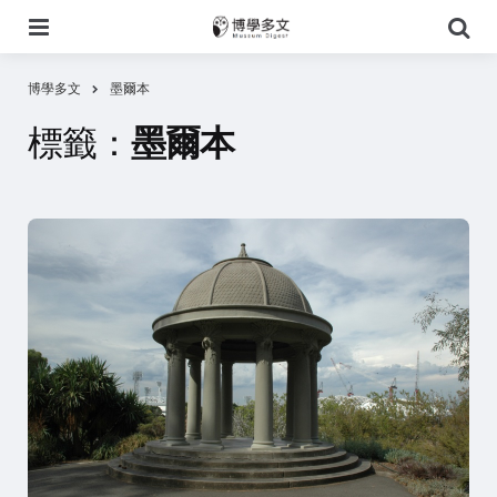
選
搜
單
尋
博學多文
墨爾本
標籤：
墨爾本