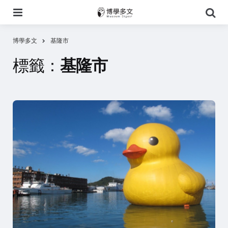
選
搜
單
尋
博學多文
基隆市
標籤：
基隆市