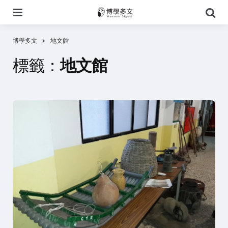
選
搜
單
尋
博學多文
地文館
標籤：
地文館