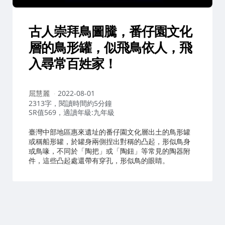
古人崇拜鳥圖騰，番仔園文化
層的鳥形罐，似飛鳥依人，飛
入尋常百姓家！
作
屈慧麗
2022-08-01
者：
2313字，閱讀時間約5分鐘
SR值569，適讀年級:九年級
臺灣中部地區惠來遺址的番仔園文化層出土的鳥形罐
或稱船形罐，於罐身兩側捏出對稱的凸起，形似鳥身
或鳥喙，不同於「陶把」或「陶鈕」等常見的陶器附
件，這些凸起處還帶有穿孔，形似鳥的眼睛。