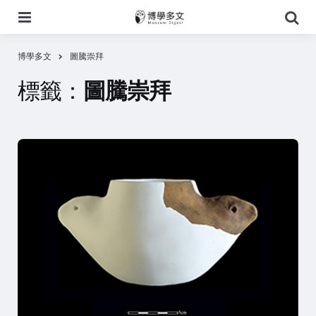
選
搜
單
尋
博學多文
圖騰崇拜
標籤：
圖騰崇拜