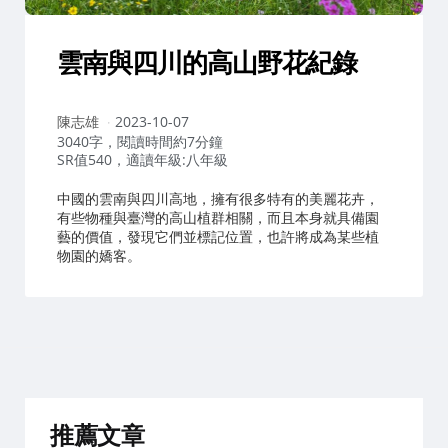
雲南與四川的高山野花紀錄
作
陳志雄
2023-10-07
者：
3040字，閱讀時間約7分鐘
SR值540，適讀年級:八年級
中國的雲南與四川高地，擁有很多特有的美麗花卉，
有些物種與臺灣的高山植群相關，而且本身就具備園
藝的價值，發現它們並標記位置，也許將成為某些植
物園的嬌客。
推薦文章