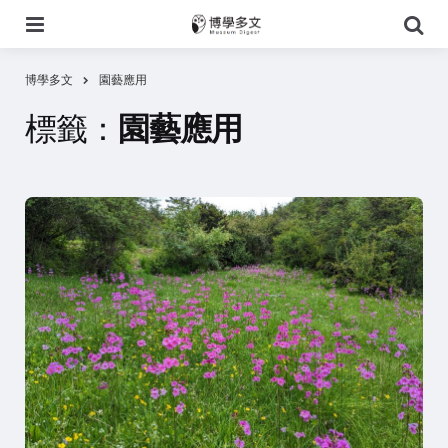
選
搜
單
尋
博學多文
園藝應用
標籤：
園藝應用