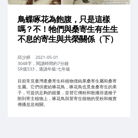
鳥蝶啄花為飽腹，只是這樣
嗎？不！牠們與桑寄生有生生
不息的寄生與共榮關係（下）
作
邱少婷
2021-05-01
者：
3048字，閱讀時間約7分鐘
SR值533，適讀年級:七年級
目前常見臺灣產桑寄生科植物僅鈍果桑寄生屬和桑寄
生屬。它們供蜜給啄花鳥，啄花鳥也覓食桑寄生的果
子，可提供足夠的能量，並替它傳粉和散播排遺種子
附到寄主植物上，啄花鳥與莖寄生植物的受粉和種實
傳播息息相關。