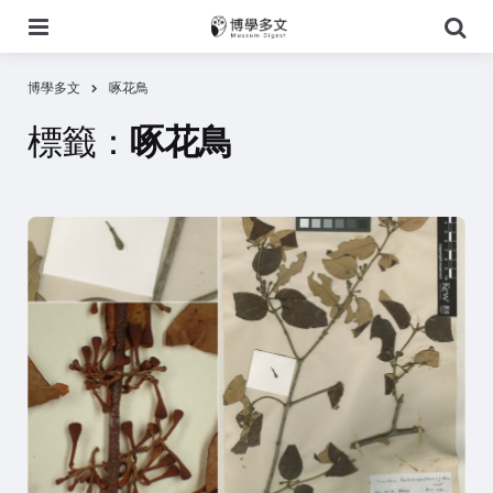
選
搜
單
尋
博學多文
啄花鳥
標籤：
啄花鳥