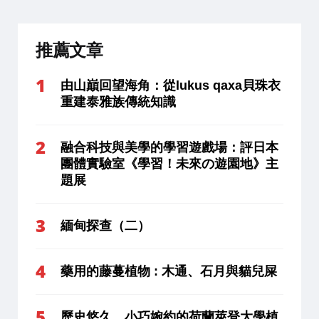
推薦文章
由山巔回望海角：從lukus qaxa貝珠衣
重建泰雅族傳統知識
融合科技與美學的學習遊戲場：評日本
團體實驗室《學習！未來の遊園地》主
題展
緬甸探查（二）
藥用的藤蔓植物 : 木通、石月與貓兒屎
歷史悠久、小巧婉約的荷蘭萊登大學植