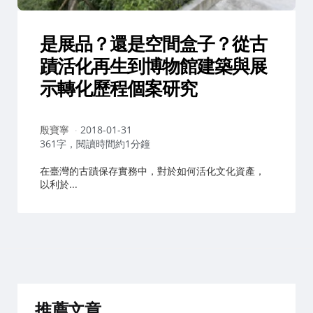
是展品？還是空間盒子？從古
蹟活化再生到博物館建築與展
示轉化歷程個案研究
作
殷寶寧
2018-01-31
者：
361字，閱讀時間約1分鐘
在臺灣的古蹟保存實務中，對於如何活化文化資產，
以利於...
推薦文章