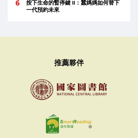
按下生命的暫停鍵 II：蠶媽媽如何替下
一代預約未來
推薦夥伴