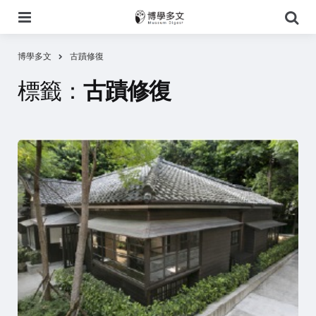
選
搜
單
尋
博學多文
古蹟修復
標籤：
古蹟修復