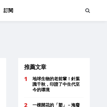
搜
訂閱
尋
推薦文章
地球生物的老前輩！針葉
識千秋，印證了中生代至
今的環境
一棵開花的「塑」－海廢