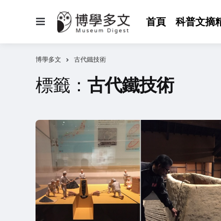
選
首頁
科普文摘
單
博學多文
古代鐵技術
標籤：
古代鐵技術