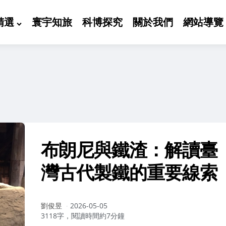
精選
寰宇知旅
科博探究
關於我們
網站導覽
布朗尼與鐵渣：解讀臺
灣古代製鐵的重要線索
作
劉俊昱
2026-05-05
者：
3118字，閱讀時間約7分鐘