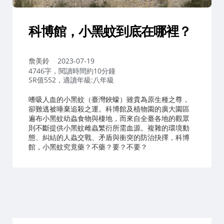
科博館，小黑蚊到底在哪裡？
作
詹美鈴
2023-07-19
者：
4746字，閱讀時間約10分鐘
SR值552，適讀年級:八年級
嗜吸人血的小黑蚊（臺灣鋏蠓）雖貴為原生種之尊，
卻難逃被唾棄追殺之運。科博館及植物園的廣大園區
遍布小黑蚊幼蟲食物與棲地，而來自全臺各地的觀眾
則不斷提供小黑蚊雌蟲繁衍所需血源。複雜的環境動
態、糾結的人蟲交戰、矛盾與衝突的防治抉擇，科博
館，小黑蚊究竟藥？不藥？要？不要？