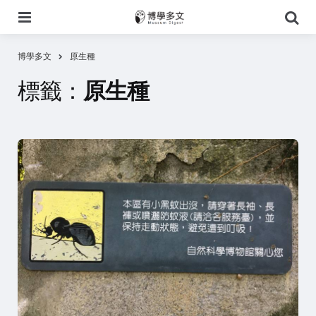
選
搜
單
尋
博學多文
原生種
標籤：
原生種