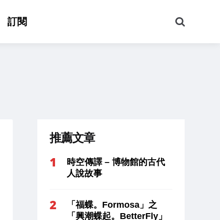
搜
訂閱
尋
推薦文章
時空傳譯 – 博物館的古代
人說故事
「福蝶。Formosa」之
「興潮蝶起。BetterFly」