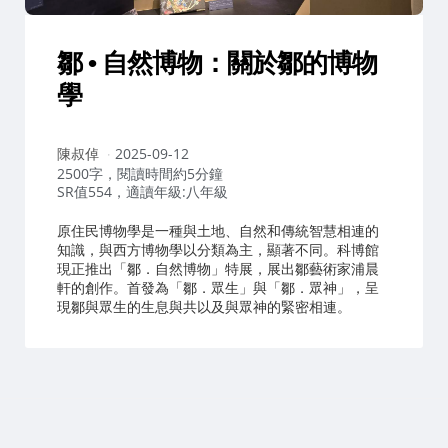
鄒 • 自然博物：關於鄒的博物
學
作
陳叔倬
2025-09-12
者：
2500字，閱讀時間約5分鐘
SR值554，適讀年級:八年級
原住民博物學是一種與土地、自然和傳統智慧相連的
知識，與西方博物學以分類為主，顯著不同。科博館
現正推出「鄒．自然博物」特展，展出鄒藝術家浦晨
軒的創作。首發為「鄒．眾生」與「鄒．眾神」，呈
現鄒與眾生的生息與共以及與眾神的緊密相連。