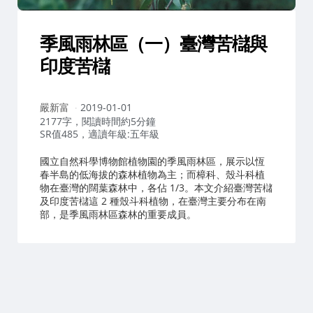
季風雨林區（一）臺灣苦櫧與
印度苦櫧
作
嚴新富
2019-01-01
者：
2177字，閱讀時間約5分鐘
SR值485，適讀年級:五年級
國立自然科學博物館植物園的季風雨林區，展示以恆
春半島的低海拔的森林植物為主；而樟科、殼斗科植
物在臺灣的闊葉森林中，各佔 1/3。本文介紹臺灣苦櫧
及印度苦櫧這 2 種殼斗科植物，在臺灣主要分布在南
部，是季風雨林區森林的重要成員。