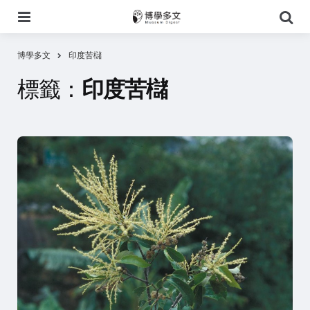
選
搜
單
尋
博學多文
印度苦櫧
標籤：
印度苦櫧