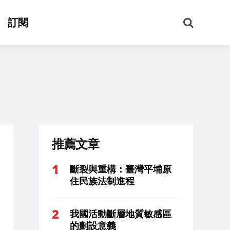
搜
訂閱
尋
推薦文章
斷裂與重構：臺灣平埔原
住民族法制進程
我國活動斷層地質敏感區
的劃設意義