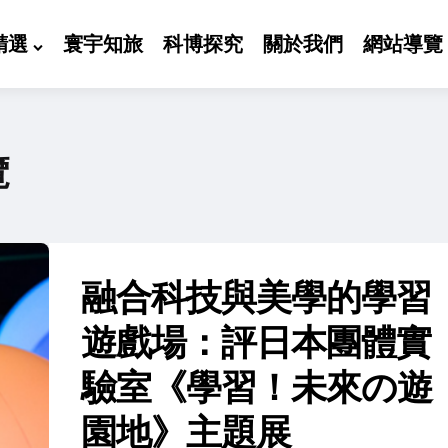
精選
寰宇知旅
科博探究
關於我們
網站導覽
覽
融合科技與美學的學習
遊戲場：評日本團體實
驗室《學習！未來の遊
園地》主題展