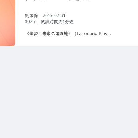
作
劉家倫
2019-07-31
者：
307字，閱讀時間約1分鐘
《學習！未來の遊園地》（Learn and Play...