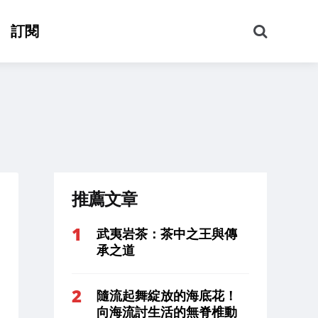
搜
訂閱
尋
推薦文章
武夷岩茶：茶中之王與傳
承之道
隨流起舞綻放的海底花！
向海流討生活的無脊椎動