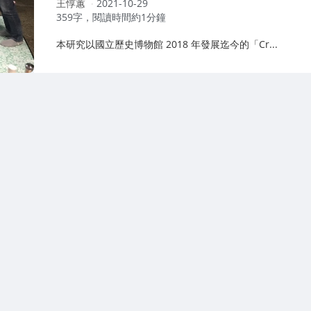
作
王惇蕙
2021-10-29
者：
359字，閱讀時間約1分鐘
本研究以國立歷史博物館 2018 年發展迄今的「Cr...