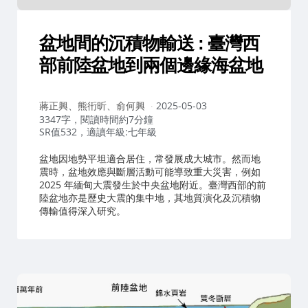
盆地間的沉積物輸送 : 臺灣西
部前陸盆地到兩個邊緣海盆地
作
蔣正興、熊衎昕、俞何興
2025-05-03
者：
3347字，閱讀時間約7分鐘
SR值532，適讀年級:七年級
盆地因地勢平坦適合居住，常發展成大城市。然而地
震時，盆地效應與斷層活動可能導致重大災害，例如
2025 年緬甸大震發生於中央盆地附近。臺灣西部的前
陸盆地亦是歷史大震的集中地，其地質演化及沉積物
傳輸值得深入研究。