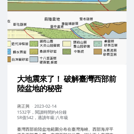
大地震來了！ 破解臺灣西部前
陸盆地的秘密
作
蔣正興
2023-02-14
者：
1532字，閱讀時間約4分鐘
SR值542，適讀年級:八年級
臺灣西部前陸盆地範圍分布在臺灣海峽、西部海岸平