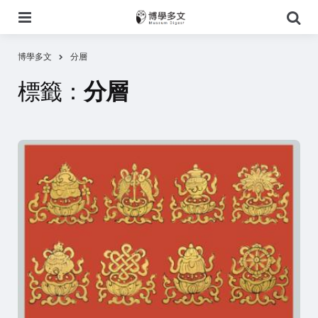
選
搜
單
尋
博學多文
分層
標籤：
分層