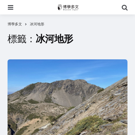
選
搜
單
尋
博學多文
冰河地形
標籤：
冰河地形