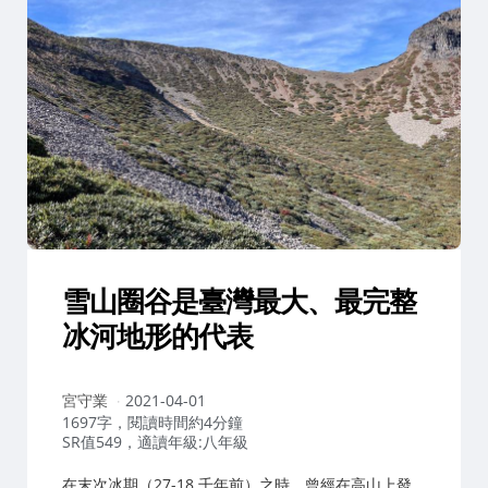
雪山圈谷是臺灣最大、最完整
冰河地形的代表
作
宮守業
2021-04-01
者：
1697字，閱讀時間約4分鐘
SR值549，適讀年級:八年級
在末次冰期（27-18 千年前）之時，曾經在高山上發