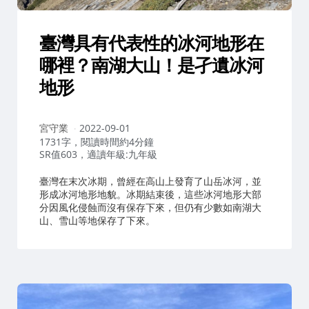
臺灣具有代表性的冰河地形在
哪裡？南湖大山！是孑遺冰河
地形
作
宮守業
2022-09-01
者：
1731字，閱讀時間約4分鐘
SR值603，適讀年級:九年級
臺灣在末次冰期，曾經在高山上發育了山岳冰河，並
形成冰河地形地貌。冰期結束後，這些冰河地形大部
分因風化侵蝕而沒有保存下來，但仍有少數如南湖大
山、雪山等地保存了下來。