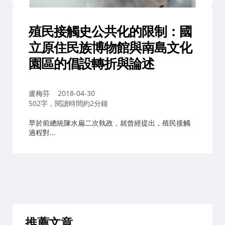
殖民接觸史公共化的限制：國
立原住民族博物館與南島文化
園區的倡設轉折與論述
作
盧梅芬
2018-04-30
者：
502字，閱讀時間約2分鐘
早於前總統陳水扁二次執政，就曾經提出，殖民接觸
過程對...
推薦文章