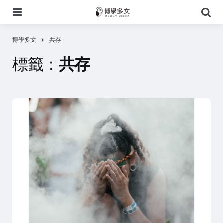
選
搜
單
尋
博學多文
共存
標籤：
共存